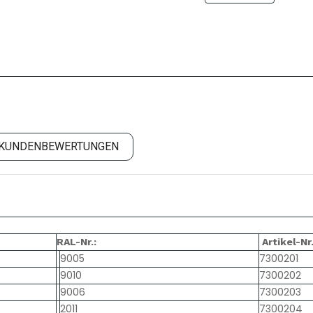
KUNDENBEWERTUNGEN
RAL-Nr.:
Artikel-Nr
9005
7300201
9010
7300202
9006
7300203
2011
7300204