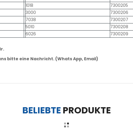
1018
7300205
3000
7300206
7038
7300207
5010
7300208
6026
7300209
r.
ns bitte eine Nachricht. (Whats App, Email)
BELIEBTE
PRODUKTE