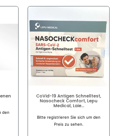
-11
denen
CoVid-19 Antigen Schnelltest,
Art
Nasocheck Comfort, Lepu
(Min
Medical, Laie...
m den
Bitt
Normaler
Bitte registrieren Sie sich um den
Preis
Preis zu sehen.