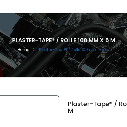
PLASTER-TAPE® / ROLLE 100 MM X 5 M
Home
Plaster-Tape® / Rolle 100 mm x 5 m
Plaster-Tape® / Ro
M