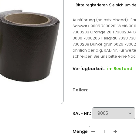
Normaler
Bitte registrieren Sie sich um d
Preis
Ausführung (selbstklebend): Farb
Schwarz 9005 7300201 Weiß 9010
7300203 Orange 2011 7300204 Ge
3000 7300206 Hellgrau 7038 730
7300208 Dunkelgrün 6026 730020
ähnlich der o.g. RAL-Nr. Für we
schreiben Sie uns bitte eine Nach
Verfügbarkeit:
im Bestand
Teilen:
RAL- Nr.:
Menge